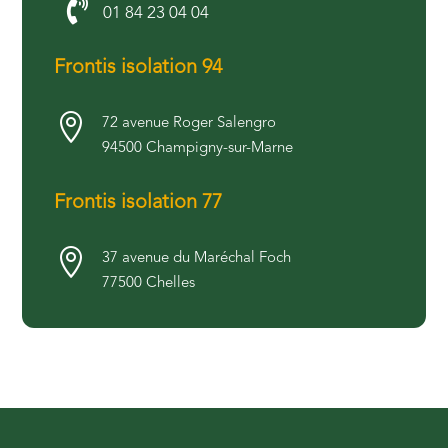

01 84 23 04 04
Frontis isolation 94

72 avenue Roger Salengro
94500 Champigny-sur-Marne
Frontis isolation 77

37 avenue du Maréchal Foch
77500 Chelles