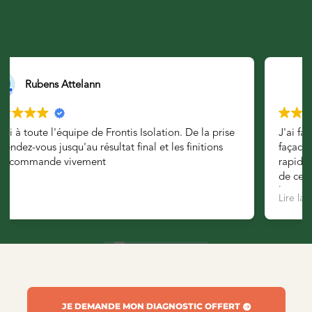
Matthieu
J'ai fait appel à l'agence pour une rénovation de
façade. Je recommande très chaudement : disponible
rapidement, travail de grande qualité qui va au-delà
de ce qui était attendu, et une gentillesse de toute
l'équipe qui n'enlève rien à la prestation. Encore merci
Lire la suite
!
JE DEMANDE MON DIAGNOSTIC OFFERT