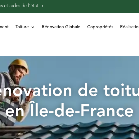
s et aides de l'état
ment
Toiture
Rénovation Globale
Copropriétés
Réalisatio
novation de toit
en Île-de-France