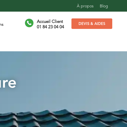
À propos
Blog
Accueil Client
DEVIS & AIDES
ns
01 84 23 04 04
ure