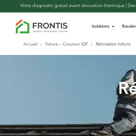
Votre diagnostic gratuit avant rénovation thermique | Devi
Isolations
Ravale
Accueil
»
Toiture – Couvreur IDF
»
Rénovation toiture
Ré