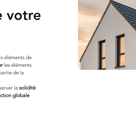
e votre
ts éléments de
er
les éléments
artie de la
.
server la
solidité
ction globale