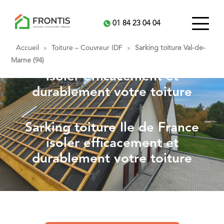
01 84 23 04 04
Accueil
»
Toiture – Couvreur IDF
»
Sarking toiture Val-de-
Sarking toiture Ile de France
Marne (94)
isoler efficacement et
durablement votre toiture
Sarking toiture Ile de France
isoler efficacement et
durablement votre toiture