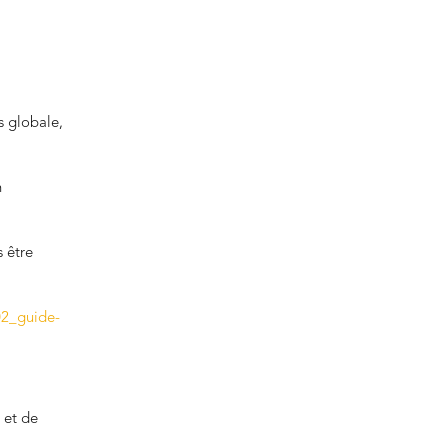
s globale,
n
s être
02_guide-
 et de