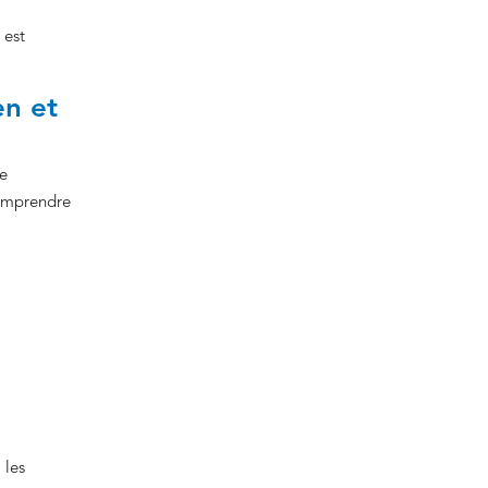
 est
en et
de
comprendre
 les