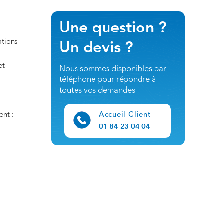
Une question ?
ations
Un devis ?
et
Nous sommes disponibles par
téléphone pour répondre à
toutes vos demandes
Accueil Client
ent :
01 84 23 04 04