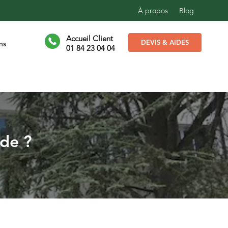
À propos
Blog
Accueil Client
DEVIS & AIDES
ns
01 84 23 04 04
ade ?