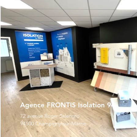
Agence FRONTIS Isolation 94
72 avenue Roger Salengro
94500 Champigny-sur-Marne