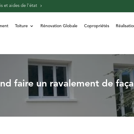
s et aides de l'état
ment
Toiture
Rénovation Globale
Copropriétés
Réalisatio
d faire un ravalement de faç