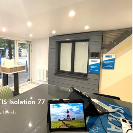
S Isolation 77
al Foch